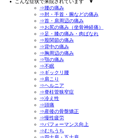
こんな症状で来院されています ▼
⇒腰の痛み
⇒肘・手首・腕などの痛み
⇒首・肩周辺の痛み
⇒お尻の痛み（坐骨神経痛）
⇒足・膝の痛み・肉ばなれ
⇒股関節の痛み
⇒背中の痛み
⇒胸周辺の痛み
⇒顎の痛み
⇒不眠
⇒ギックリ腰
⇒肩こり
⇒ヘルニア
⇒脊柱管狭窄症
⇒冷え性
⇒頭痛
⇒産後の骨盤矯正
⇒慢性疲労
⇒パフォーマンス向上
⇒むちうち
⇒四十肩・五十肩