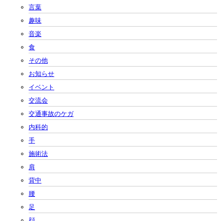
言葉
趣味
音楽
食
その他
お知らせ
イベント
交流会
交通事故のケガ
内科的
手
施術法
肩
背中
腰
足
顔