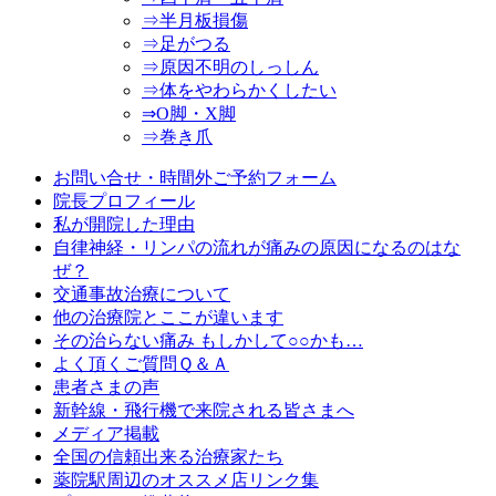
⇒半月板損傷
⇒足がつる
⇒原因不明のしっしん
⇒体をやわらかくしたい
⇒O脚・X脚
⇒巻き爪
お問い合せ・時間外ご予約フォーム
院長プロフィール
私が開院した理由
自律神経・リンパの流れが痛みの原因になるのはな
ぜ？
交通事故治療について
他の治療院とここが違います
その治らない痛み もしかして○○かも…
よく頂くご質問Ｑ＆Ａ
患者さまの声
新幹線・飛行機で来院される皆さまへ
メディア掲載
全国の信頼出来る治療家たち
薬院駅周辺のオススメ店リンク集