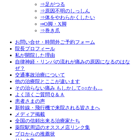
⇒足がつる
⇒原因不明のしっしん
⇒体をやわらかくしたい
⇒O脚・X脚
⇒巻き爪
お問い合せ・時間外ご予約フォーム
院長プロフィール
私が開院した理由
自律神経・リンパの流れが痛みの原因になるのはな
ぜ？
交通事故治療について
他の治療院とここが違います
その治らない痛み もしかして○○かも…
よく頂くご質問Ｑ＆Ａ
患者さまの声
新幹線・飛行機で来院される皆さまへ
メディア掲載
全国の信頼出来る治療家たち
薬院駅周辺のオススメ店リンク集
プロからの推薦状