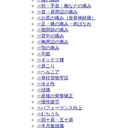
⇒肘・手首・腕などの痛み
⇒首・肩周辺の痛み
⇒お尻の痛み（坐骨神経痛）
⇒足・膝の痛み・肉ばなれ
⇒股関節の痛み
⇒背中の痛み
⇒胸周辺の痛み
⇒顎の痛み
⇒不眠
⇒ギックリ腰
⇒肩こり
⇒ヘルニア
⇒脊柱管狭窄症
⇒冷え性
⇒頭痛
⇒産後の骨盤矯正
⇒慢性疲労
⇒パフォーマンス向上
⇒むちうち
⇒四十肩・五十肩
⇒半月板損傷