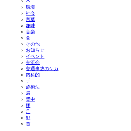
本
環境
社会
言葉
趣味
音楽
食
その他
お知らせ
イベント
交流会
交通事故のケガ
内科的
手
施術法
肩
背中
腰
足
顔
首