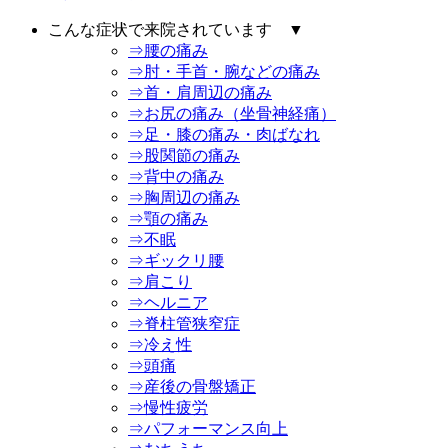
こんな症状で来院されています ▼
⇒腰の痛み
⇒肘・手首・腕などの痛み
⇒首・肩周辺の痛み
⇒お尻の痛み（坐骨神経痛）
⇒足・膝の痛み・肉ばなれ
⇒股関節の痛み
⇒背中の痛み
⇒胸周辺の痛み
⇒顎の痛み
⇒不眠
⇒ギックリ腰
⇒肩こり
⇒ヘルニア
⇒脊柱管狭窄症
⇒冷え性
⇒頭痛
⇒産後の骨盤矯正
⇒慢性疲労
⇒パフォーマンス向上