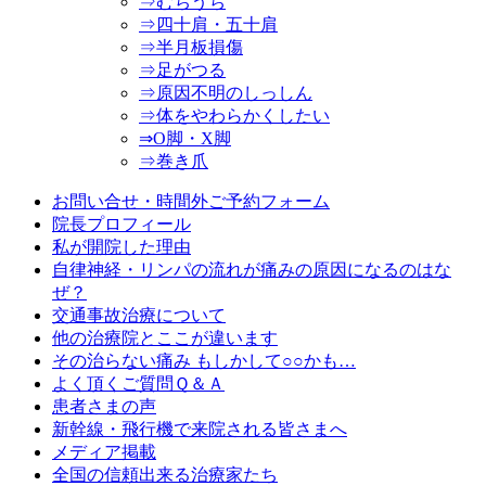
⇒むちうち
⇒四十肩・五十肩
⇒半月板損傷
⇒足がつる
⇒原因不明のしっしん
⇒体をやわらかくしたい
⇒O脚・X脚
⇒巻き爪
お問い合せ・時間外ご予約フォーム
院長プロフィール
私が開院した理由
自律神経・リンパの流れが痛みの原因になるのはな
ぜ？
交通事故治療について
他の治療院とここが違います
その治らない痛み もしかして○○かも…
よく頂くご質問Ｑ＆Ａ
患者さまの声
新幹線・飛行機で来院される皆さまへ
メディア掲載
全国の信頼出来る治療家たち