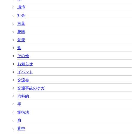
環境
社会
言葉
趣味
音楽
食
その他
お知らせ
イベント
交流会
交通事故のケガ
内科的
手
施術法
肩
背中