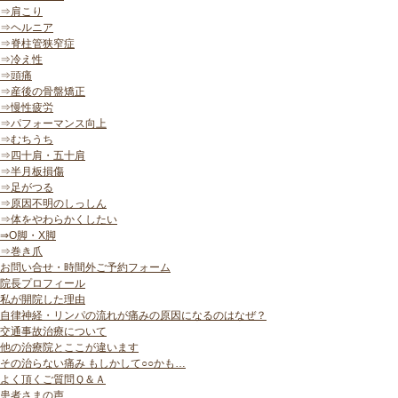
⇒肩こり
⇒ヘルニア
⇒脊柱管狭窄症
⇒冷え性
⇒頭痛
⇒産後の骨盤矯正
⇒慢性疲労
⇒パフォーマンス向上
⇒むちうち
⇒四十肩・五十肩
⇒半月板損傷
⇒足がつる
⇒原因不明のしっしん
⇒体をやわらかくしたい
⇒O脚・X脚
⇒巻き爪
お問い合せ・時間外ご予約フォーム
院長プロフィール
私が開院した理由
自律神経・リンパの流れが痛みの原因になるのはなぜ？
交通事故治療について
他の治療院とここが違います
その治らない痛み もしかして○○かも…
よく頂くご質問Ｑ＆Ａ
患者さまの声