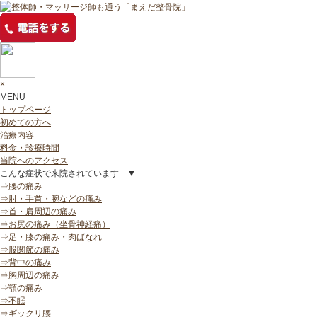
×
MENU
トップページ
初めての方へ
治療内容
料金・診療時間
当院へのアクセス
こんな症状で来院されています ▼
⇒腰の痛み
⇒肘・手首・腕などの痛み
⇒首・肩周辺の痛み
⇒お尻の痛み（坐骨神経痛）
⇒足・膝の痛み・肉ばなれ
⇒股関節の痛み
⇒背中の痛み
⇒胸周辺の痛み
⇒顎の痛み
⇒不眠
⇒ギックリ腰