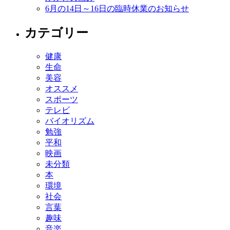
6月の14日～16日の臨時休業のお知らせ
カテゴリー
健康
生命
美容
オススメ
スポーツ
テレビ
バイオリズム
勉強
平和
映画
未分類
本
環境
社会
言葉
趣味
音楽