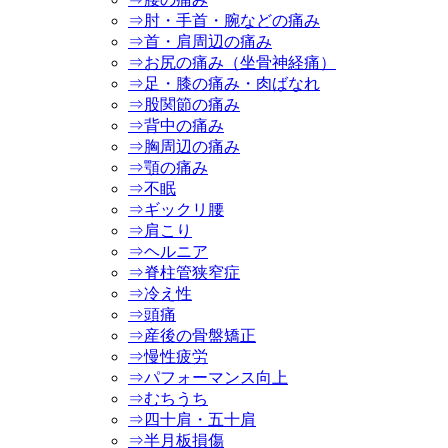
⇒肘・手首・腕などの痛み
⇒首・肩周辺の痛み
⇒お尻の痛み（坐骨神経痛）
⇒足・膝の痛み・肉ばなれ
⇒股関節の痛み
⇒背中の痛み
⇒胸周辺の痛み
⇒顎の痛み
⇒不眠
⇒ギックリ腰
⇒肩こり
⇒ヘルニア
⇒脊柱管狭窄症
⇒冷え性
⇒頭痛
⇒産後の骨盤矯正
⇒慢性疲労
⇒パフォーマンス向上
⇒むちうち
⇒四十肩・五十肩
⇒半月板損傷