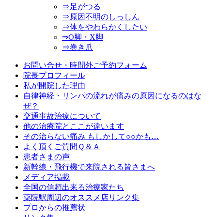
⇒足がつる
⇒原因不明のしっしん
⇒体をやわらかくしたい
⇒O脚・X脚
⇒巻き爪
お問い合せ・時間外ご予約フォーム
院長プロフィール
私が開院した理由
自律神経・リンパの流れが痛みの原因になるのはな
ぜ？
交通事故治療について
他の治療院とここが違います
その治らない痛み もしかして○○かも…
よく頂くご質問Ｑ＆Ａ
患者さまの声
新幹線・飛行機で来院される皆さまへ
メディア掲載
全国の信頼出来る治療家たち
薬院駅周辺のオススメ店リンク集
プロからの推薦状